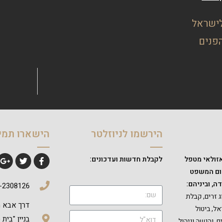
לישראל
פנים
הירשמו לניוזלטר
הישארו תמי
זולאי מטפל
לקבלת חדשות ועדכונים:
חום המשפט
ה, וביניהם:
-2308126
 זרים, קבלת
ל, ביטול
בניין "בית
 והגשה וניהול