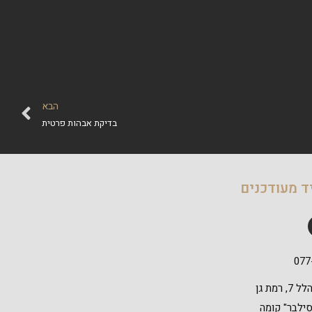
הבא
בדיקת אבהות פרטית
ד מעודכנים
077
דרך אבא הלל 7, רמת גן
 סילבר" קומה