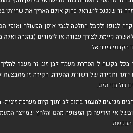
בד זר או מטייל השוהה במדינת ישראל באופן חוקי בהת
רח זר שנכנס לישראל כחוק אולם האריך את שהייתו בא
קרה לגופו ולקבל החלטה לגבי אופן הפעולה ואופי הב
שרה קיימת לצורך עבודה או לימודים (בהנחה ואלה מ
 הקבוע בישראל.
בכל בקשה ל הסדרת מעמד לבן זוג זר מעבר להליך ה
 יותר וחקירה של רשויות ההגירה. חקירה זו מתבצעת ל
 של בני הזוג.
בים מגיעים למעמד בתום לב ותוך קיום מערכת זוגית- 
בשל אי הידיעה מן המצופה מהם והלחץ שמייצר המעמד
 הבקשה.