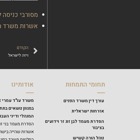
מסורבי כניסה 
אשרות משרד ה
הקודם
ויזה לישראל
תחומי התמחות
אודותינו
משרד עו"ד עמרי א
עורך דין משרד הפנים
במגוון נושאים בת
אזרחות ישראלית
המנהלי ודיני העבוד
הסדרת מעמד לבן זוג זר וידועים
הסדרת מעמד בני זוג
בציבור
אשרות שהייה בישרא
נוהל הורה קשיש
החלטות משרד הפנים,