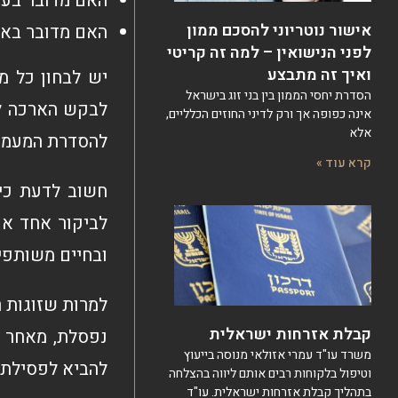
האם מדובר בעו
אישור נוטריוני להסכם ממון
האם מדובר באז
לפני הנישואין – למה זה קריטי
ואיך זה מתבצע
יש לבחון כל מ
הסדרת יחסי הממון בין בני זוג בישראל
לבקש הארכה לא
אינה כפופה אך ורק לדיני החוזים הכלליים,
אלא
להסדרת המעמד
קרא עוד »
חשוב לדעת כי 
לביקור אחד או
ובחיים משותפים
למרות שזוגות ר
קבלת אזרחות ישראלית
נפסלת, מאחר ו
משרד עו"ד עמרי אזולאי מנוסה בייעוץ
להביא לפסילת
וטיפול בלקוחות רבים אותם ליווה בהצלחה
בתהליך קבלת אזרחות ישראלית. עו"ד