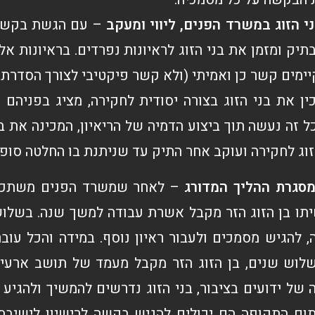
י הזוג במשרד הפנים, ליווי ומעקב
– עם הגשת בקשת 
תיק ומזמן את בני הזוג לראיונות נפרדים. בראיונות 
ימים קשר כן ואמיתי (ולא קשר פיקטיבי לצורך הסדרת 
כין את בני הזוג בצורה יסודית לחקירה, מציג בפניהם
ל זה נעשה תוך ביצוע הדמיה של הריאיון, המכינה את בנ
זוג לחקירה ועוקב אחר התיק עד שניתנת בו החלטה סופי
מסגרת ההליך המדורג
– לאחר שמשרד הפנים משתכנע ב
תו בן הזוג הזר מקבל אשרת עבודה למשך שנה. בשלוש
, להגיש מסמכים ולעבור ראיון נוסף. במידה והכל ע
לוש שנים, בן הזוג הזר מקבל מעמד של תושב ארעי, 
 של ידועים בציבור, בני הזוג נדרשים להמשיך ולהגי
ום התקופה הם יכולים להגיש בקשה לרישיון לישיבת 