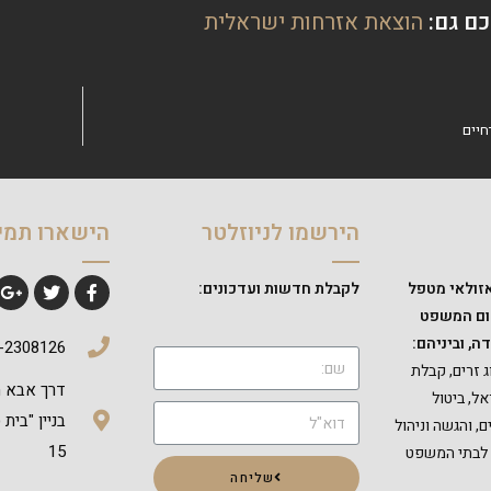
כם גם:
הוצאת אזרחות ישראלית
חיים
הירשמו לניוזלטר
הישארו תמי
זולאי מטפל
לקבלת חדשות ועדכונים:
חום המשפט
ה, וביניהם:
-2308126
 זרים, קבלת
ל, ביטול
בניין "בית
 והגשה וניהול
15
 לבתי המשפט
שליחה