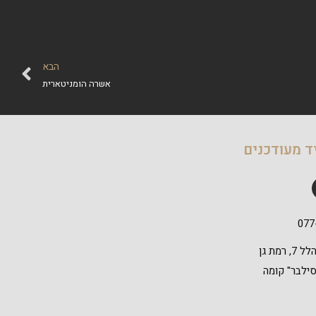
הבא
אשרה הומניטארית
ד מעודכנים
077
דרך אבא הלל 7, רמת גן
 סילבר" קומה