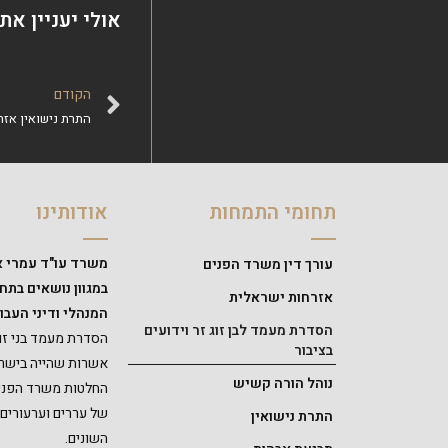
אולי יעניין את
הקודם
התרת נישואין אזר
תחומי התמחות
אודותינו
משרד עו"ד עמרי א
עורך דין משרד הפנים
במגוון נושאים בת
אזרחות ישראלית
המנהלי ודיני העבוד
הסדרת מעמד לבן זוג זר וידועים
הסדרת מעמד בני זוג
בציבור
אשרות שהייה בישרא
נוהל הורה קשיש
החלטות משרד הפנים,
של עררים וערעורים
התרת נישואין
השונים.