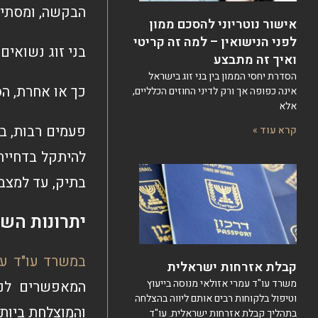
הבקשה, ומסתיי
אישור נוטריוני להסכם ממון
לפני הנישואין – למה זה קריטי
בני זוג נשואים צריכים לעבור הל
ואיך זה מתבצע
הסדרת יחסי הממון בין בני זוג בישראל
כך או אחרת, הס
אינה כפופה אך ורק לדיני החוזים הכלליים,
אלא
פעמים רבות, ב
קרא עוד »
להיתקל בדחיית
בתיק, עד למצב
יתרונות השי
במשרד עו"ד עמ
קבלת אזרחות ישראלית
משרד עו"ד עמרי אזולאי מנוסה בייעוץ
המאפשרים לנו
וטיפול בלקוחות רבים אותם ליווה בהצלחה
והמוצלחת ביותר
בתהליך קבלת אזרחות ישראלית. עו"ד