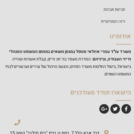
תביעת אבהות
ויזה הומניטרית
אודותינו
משרד עו"ד עמרי אזולאי מטפל במגוון נושאים בתחום המשפט המנהלי
ודיני העבודה, וביניהם:
הסדרת מעמד בני זוג זרים, קבלת אשרות שהייה
בישראל, ביטול החלטות משרד הפנים, והגשה וניהול של עררים וערעורים לבתי
המשפט השונים.
הישארו תמיד מעודכנים
דרך אבא הלל 7, רמת גן בניין "בית סילבר" קומה 15