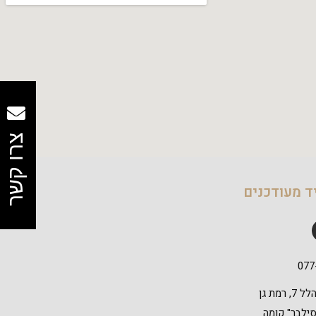
צרו קשר
ד מעודכנים
077
דרך אבא הלל 7, רמת גן
 סילבר" קומה