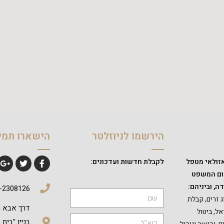
הירשמו לניוזלטר
הישארו תמי
זולאי מטפל
לקבלת חדשות ועדכונים:
חום המשפט
ה, וביניהם:
-2308126
 זרים, קבלת
ל, ביטול
בניין "בית