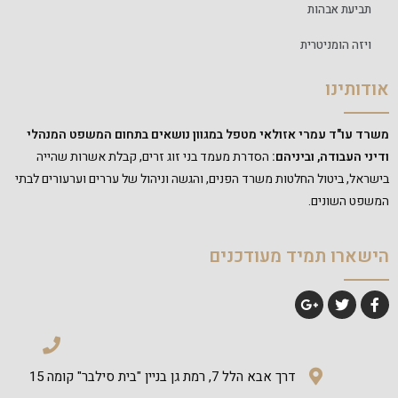
תביעת אבהות
ויזה הומניטרית
אודותינו
משרד עו"ד עמרי אזולאי מטפל במגוון נושאים בתחום המשפט המנהלי
ודיני העבודה, וביניהם:
הסדרת מעמד בני זוג זרים, קבלת אשרות שהייה
בישראל, ביטול החלטות משרד הפנים, והגשה וניהול של עררים וערעורים לבתי
המשפט השונים.
הישארו תמיד מעודכנים
דרך אבא הלל 7, רמת גן בניין "בית סילבר" קומה 15