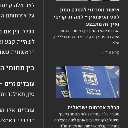
לצד אלה קיימו
אישור נוטריוני להסכם ממון
על אזרחותם הנ
לפני הנישואין – למה זה קריטי
ואיך זה מתבצע
ככלל, בין אם 
הסדרת יחסי הממון בין בני זוג בישראל
אינה כפופה אך ורק לדיני החוזים הכלליים,
לשהיית קבע וא
אלא
הראשונית עשויה
קרא עוד »
בין תחומי ה
עובדים זרים
– 
סין, תאילנד ומד
קבלת אזרחות ישראלית
עובדים אלו הג
משרד עו"ד עמרי אזולאי מנוסה בייעוץ
הכלכלי באמצע
וטיפול בלקוחות רבים אותם ליווה בהצלחה
בתהליך קבלת אזרחות ישראלית. עו"ד