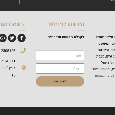
הירשמו לניוזלטר
הישארו תמי
זולאי מטפל
לקבלת חדשות ועדכונים:
חום המשפט
ה, וביניהם:
-2308126
 זרים, קבלת
ל, ביטול
בניין "בית
 והגשה וניהול
15
 לבתי המשפט
שליחה