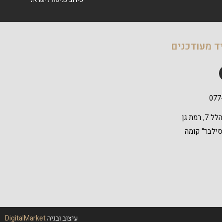
ד מעודכנים
077
דרך אבא הלל 7, רמת גן
 סילבר" קומה
עיצוב ובניה
DigitalMarket