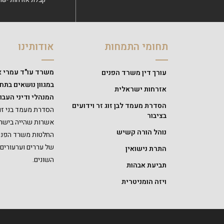
תחומי התמחות
אודותינו
משרד עו"ד עמרי א
עורך דין משרד הפנים
במגוון נושאים בת
אזרחות ישראלית
המנהלי ודיני העבוד
הסדרת מעמד לבן זוג זר וידועים
הסדרת מעמד בני זוג
בציבור
אשרות שהייה בישרא
נוהל הורה קשיש
החלטות משרד הפנים,
של עררים וערעורים
התרת נישואין
השונים.
תביעת אבהות
ויזה הומניטרית