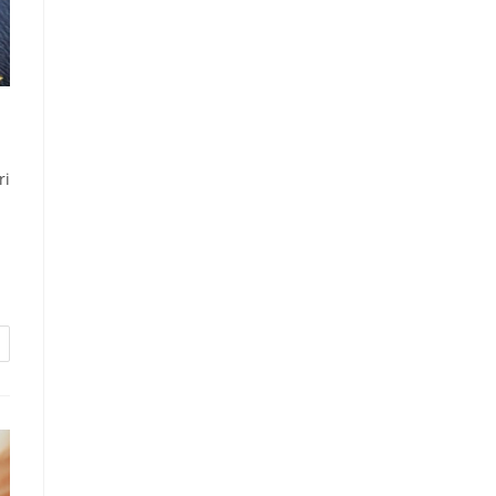
ק
ri
מש
חו
לה