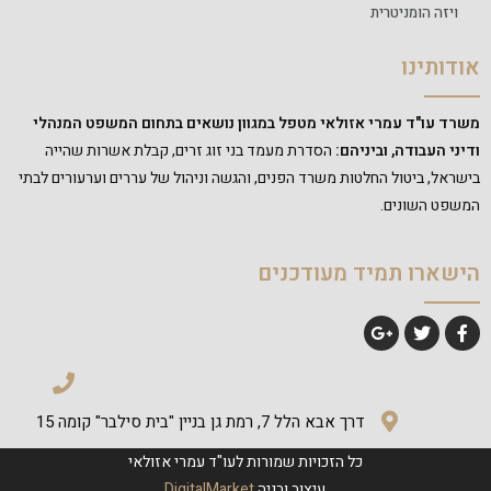
ויזה הומניטרית
אודותינו
משרד עו"ד עמרי אזולאי מטפל במגוון נושאים בתחום המשפט המנהלי
ודיני העבודה, וביניהם:
הסדרת מעמד בני זוג זרים, קבלת אשרות שהייה
בישראל, ביטול החלטות משרד הפנים, והגשה וניהול של עררים וערעורים לבתי
המשפט השונים.
הישארו תמיד מעודכנים
דרך אבא הלל 7, רמת גן בניין "בית סילבר" קומה 15
כל הזכויות שמורות לעו"ד עמרי אזולאי
עיצוב ובניה
DigitalMarket