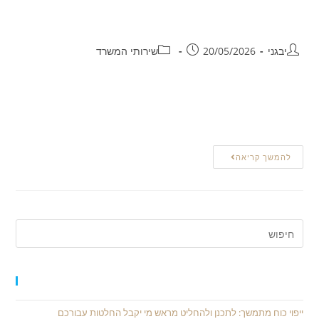
מתבצע
יבגני
20/05/2026
שירותי המשרד
הסדרת יחסי הממון בין בני זוג בישראל אינה כפופה אך ורק לדיני
החוזים הכלליים, אלא נשלטת על ידי דברי חקיקה ספציפיים המציבים
רף צורני ומהותי מחמיר. המקור הנורמטיבי המרכזי לכך…
להמשך קריאה
פוסטים אחרונים
ייפוי כוח מתמשך: לתכנן ולהחליט מראש מי יקבל החלטות עבורכם