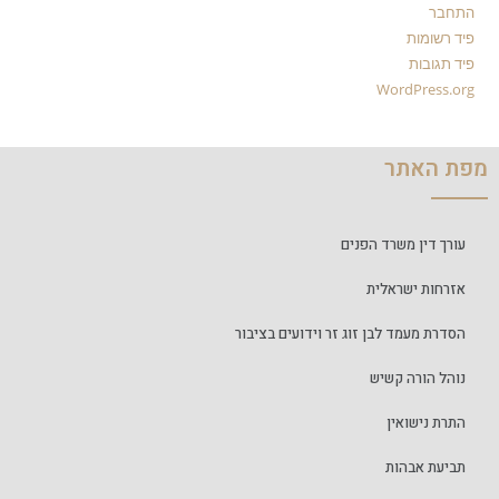
התחבר
פיד רשומות
פיד תגובות
WordPress.org
מפת האתר
עורך דין משרד הפנים
אזרחות ישראלית
הסדרת מעמד לבן זוג זר וידועים בציבור
נוהל הורה קשיש
התרת נישואין
תביעת אבהות