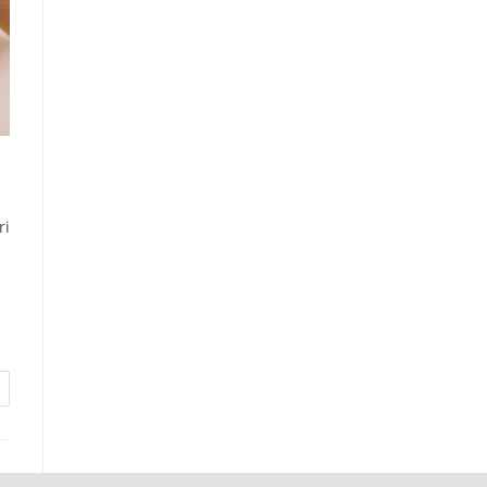
ה
ri
בי
המ
כו