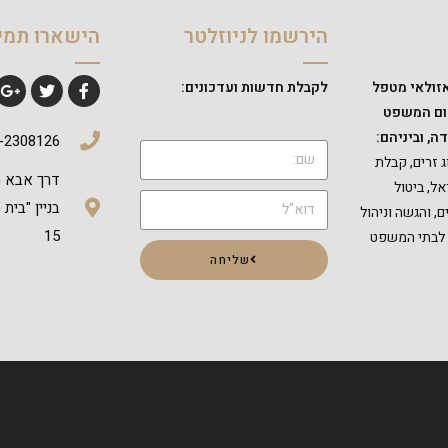
הירשמו לניוזלטר
הישארו תמי
זולאי מטפל
לקבלת חדשות ועדכונים:
חום המשפט
ה, וביניהם:
-2308126
 זרים, קבלת
ל, ביטול
בניין "בית
 והגשה וניהול
15
 לבתי המשפט
שליחה