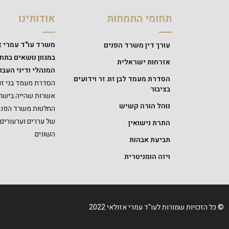
תחומי התמחות
אודותינו
משרד עו"ד עמרי א
עורך דין משרד הפנים
במגוון נושאים בת
אזרחות ישראלית
המנהלי ודיני העבוד
הסדרת מעמד לבן זוג זר וידועים
הסדרת מעמד בני זוג
בציבור
אשרות שהייה בישרא
נוהל הורה קשיש
החלטות משרד הפנים,
של עררים וערעורים
התרת נישואין
השונים.
תביעת אבהות
ויזה הומניטרית
© כל הזכויות שמורות לעו"ד עמרי אזולאי 2022