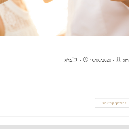
סדרת מעמד לבת זוג זרה
om
10/06/2020
בלוג
שראל פועלת הוועדה הבינמשרדית לעניינים הומניטאריים. תפקידה של ועדה מי
צדיקים קבלת מעמד לאזרחים זרים מטעמים הומניטאריים, ואף לאשר מעמד
ועדה מייעצת למנכ"ל רשות האוכלוסין ההגירה ומעברי הגבול בבחינת בקשות 
להמשך קריאה