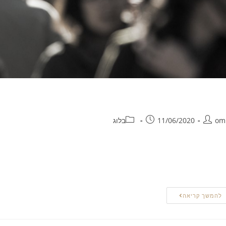
סדרת מעמד לזרים – עורך דין לענייני הגיר
om
11/06/2020
בלוג
שראל פועלת הוועדה הבינמשרדית לעניינים הומניטאריים. תפקידה של ועדה מי
צדיקים קבלת מעמד לאזרחים זרים מטעמים הומניטאריים, ואף לאשר מעמד
ועדה מייעצת למנכ"ל רשות האוכלוסין ההגירה ומעברי הגבול בבחינת בקשות 
להמשך קריאה