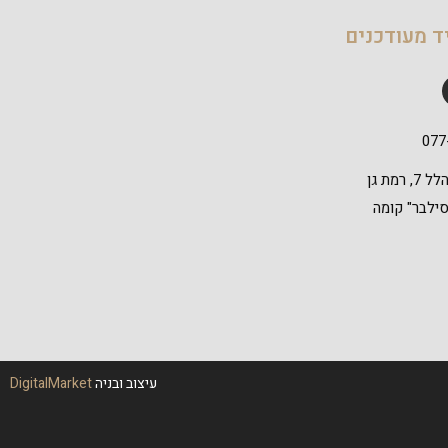
ד מעודכנים
077
דרך אבא הלל 7, רמת גן
 סילבר" קומה
עיצוב ובניה
DigitalMarket