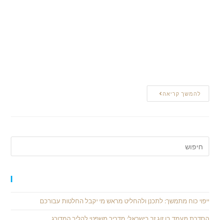
משרד עו"ד עמרי אזולאי מנוסה בייעוץ וטיפול בלקוחות רבים אותם
ליווה בהצלחה בתהליך קבלת אזרחות ישראלית. עו"ד אזולאי בקיא
בכל רזי חוק האזרחות ונוהל הטיפול בבקשת התאזרחות במשרד
הפנים. בהתאם לכך, ביכולתו להתוות את הדרך המיטבית לקבלת
האזרחות, כמו גם להתמודד עם הבעיות השונות שעלולות לצוץ
במהלכה.
להמשך קריאה
פוסטים אחרונים
ייפוי כוח מתמשך: לתכנן ולהחליט מראש מי יקבל החלטות עבורכם
הסדרת מעמד בן זוג זר בישראל: מדריך משפטי להליך המדורג