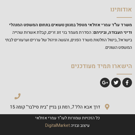
אודותינו
משרד עו"ד עמרי אזולאי מטפל במגוון נושאים בתחום המשפט המנהלי
ודיני העבודה, וביניהם:
הסדרת מעמד בני זוג זרים, קבלת אשרות שהייה
בישראל, ביטול החלטות משרד הפנים, והגשה וניהול של עררים וערעורים לבתי
המשפט השונים.
הישארו תמיד מעודכנים
דרך אבא הלל 7, רמת גן בניין "בית סילבר" קומה 15
כל הזכויות שמורות לעו"ד עמרי אזולאי
עיצוב ובניה
DigitalMarket